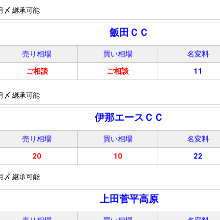
月〆 継承可能
飯田ＣＣ
売り相場
買い相場
名変料
ご相談
ご相談
11
月〆 継承可能
伊那エースＣＣ
売り相場
買い相場
名変料
20
10
22
月〆 継承可能
上田菅平高原