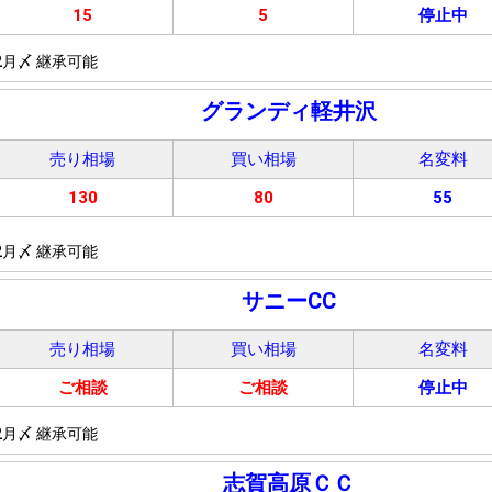
15
5
停止中
2月〆 継承可能
グランディ軽井沢
売り相場
買い相場
名変料
130
80
55
2月〆 継承可能
サニーCC
売り相場
買い相場
名変料
ご相談
ご相談
停止中
2月〆 継承可能
志賀高原ＣＣ