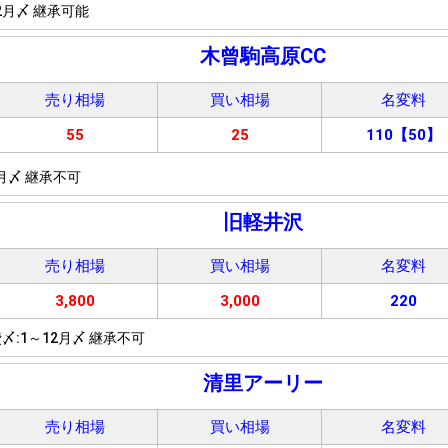
2月〆 継承可能
木曾駒高原CC
売り相場
買い相場
名変料
55
25
110【50】
月〆 継承不可
旧軽井沢
売り相場
買い相場
名変料
3,800
3,000
220
〆:1～12月〆 継承不可
清里アーリー
売り相場
買い相場
名変料